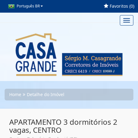
Favoritos (
0
)
Português BR
Toggl
navig
Home
Detalhe do Imóvel
APARTAMENTO 3 dormitórios 2
vagas, CENTRO