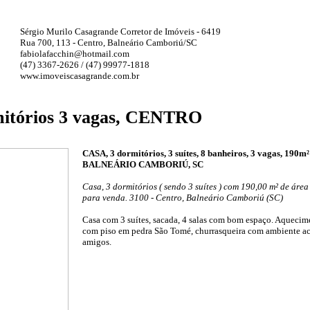
Sérgio Murilo Casagrande Corretor de Imóveis - 6419
Rua 700, 113 - Centro, Balneário Camboriú/SC
fabiolafacchin@hotmail.com
(47) 3367-2626 / (47) 99977-1818
www.imoveiscasagrande.com.br
itórios 3 vagas, CENTRO
CASA, 3 dormitórios, 3 suítes, 8 banheiros, 3 vagas, 190m
BALNEÁRIO CAMBORIÚ, SC
Casa, 3 dormitórios ( sendo 3 suítes ) com 190,00 m² de área
para venda. 3100 - Centro, Balneário Camboriú (SC)
Casa com 3 suítes, sacada, 4 salas com bom espaço. Aquecime
com piso em pedra São Tomé, churrasqueira com ambiente ac
amigos.