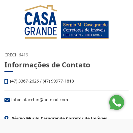
CRECI: 6419
Informações de Contato
(47) 3367-2626 / (47) 99977-1818
fabiolafacchin@hotmail.com
Sérgio Murilo Casagrande Corretor de Imóveis
Rua 700, 113, Centro
Balneário Camboriú - Santa Catarina