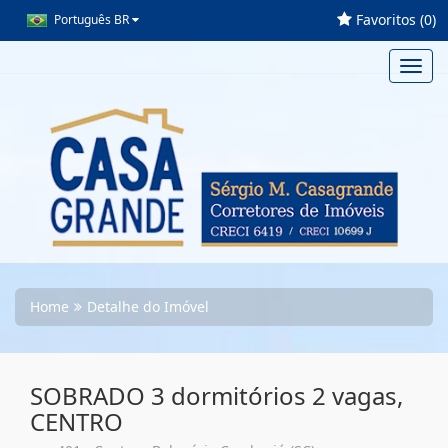
Favoritos (
0
)
Português BR
Toggl
navig
Home
Detalhe do Imóvel
SOBRADO 3 dormitórios 2 vagas,
CENTRO