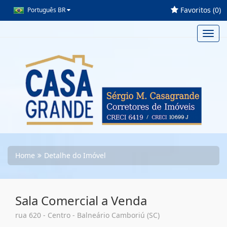
Favoritos (
0
)
Português BR
Toggl
navig
Home
Detalhe do Imóvel
Sala Comercial a Venda
rua 620 - Centro - Balneário Camboriú (SC)