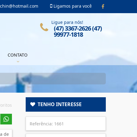
acchin@hotmail.com
Ligamos para você
Ligue para nós!
(47) 3367-2626 (47)
99977-1818
CONTATO
TENHO INTERESSE
oritos
a de