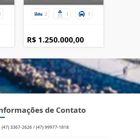
1
2
1
1
R$ 1.250.000,00
nformações de Contato
(47) 3367-2626 / (47) 99977-1818