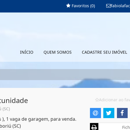
Favoritos (
0
)
fabiolaf
INÍCIO
QUEM SOMOS
CADASTRE SEU IMÓVEL
rtunidade
Adicionar ao fav
 (SC)
s ), 1 vaga de garagem, para venda.
boriú (SC)
Fich